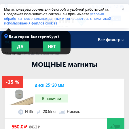
Новосибирск
8-800-555-42-96
Мы используем cookies для быстрой и удобной работы сайта.
✕
Продолжая пользоваться сайтом, вы принимаете
условия
обработки персональных данных и соглашаетесь с политикой
использования файлов cookies
Екатеринбург?
Ваш город
ЛЮБОЙ
Все фильтры
ФОРМЫ
ДА
НЕТ
Магниты
/
МОЩНЫЕ магниты
МОЩНЫЕ магниты
диск 25*20 мм
В наличии
N 35
20.65 кг
Никель
N
550.0
₽
846.2
₽