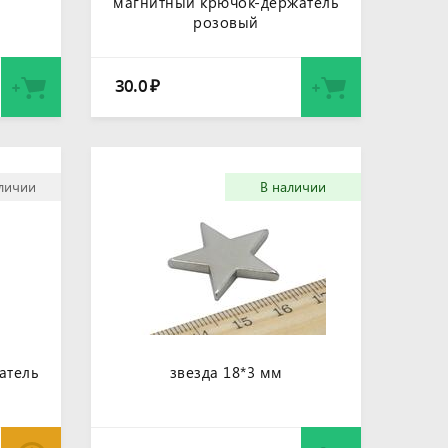
магнитный крючок-держатель
розовый
30.0
₽
аличии
В наличии
атель
звезда 18*3 мм