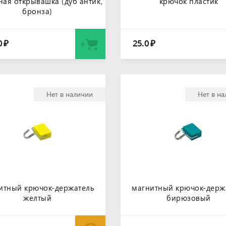
ная открывашка (дуб антик,
крючок пластик
бронза)
0
25.0
₽
₽
Нет в наличии
Нет в н
итный крючок-держатель
магнитный крючок-держ
желтый
бирюзовый