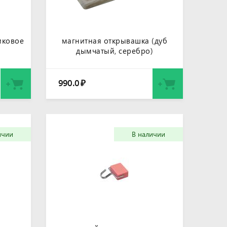
иковое
магнитная открывашка (дуб
дымчатый, серебро)
990.0
₽
ичии
В наличии