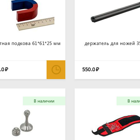
тная подкова 61*61*25 мм
держатель для ножей 3
.0
550.0
₽
₽
В наличии
В нал