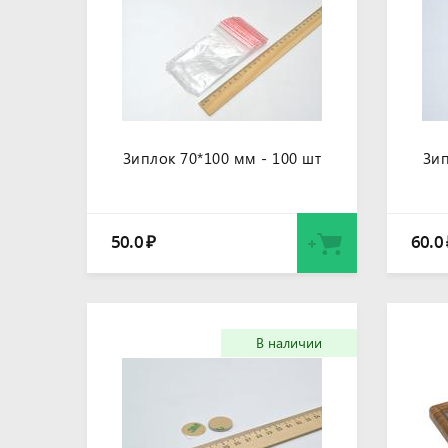
Зиплок 70*100 мм - 100 шт
Зип
50.0
60.0
₽
В наличии