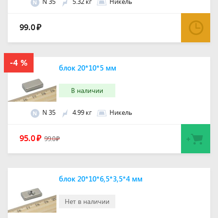
N 35
5.32 кг
Никель
N
99.0
₽
блок 20*10*5 мм
В наличии
N 35
4.99 кг
Никель
N
95.0
₽
99.0
₽
блок 20*10*6,5*3,5*4 мм
Нет в наличии