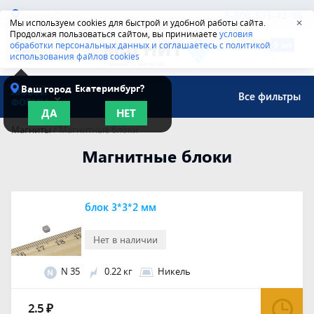
Новосибирск
8-800-555-42-96
Мы используем cookies для быстрой и удобной работы сайта.
✕
Продолжая пользоваться сайтом, вы принимаете
условия
обработки персональных данных и соглашаетесь с политикой
использования файлов cookies
Екатеринбург?
Ваш город
ЛЮБОЙ
Все фильтры
ФОРМЫ
ДА
НЕТ
Магниты
/
Магнитные блоки
Магнитные блоки
блок 3*3*2 мм
Нет в наличии
N 35
0.22 кг
Никель
N
2.5
₽