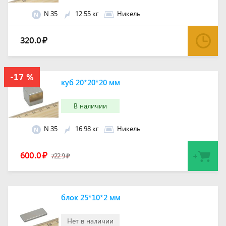
N 35
12.55 кг
Никель
N
320.0
₽
куб 20*20*20 мм
В наличии
N 35
16.98 кг
Никель
N
600.0
₽
722.9
₽
блок 25*10*2 мм
Нет в наличии