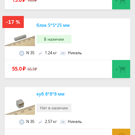
₽
16.0
₽
блок 5*5*25 мм
В наличии
N 35
1.24 кг
Никель
N
55.0
₽
66.3
₽
куб 8*8*8 мм
Нет в наличии
N 35
2.57 кг
Никель
N