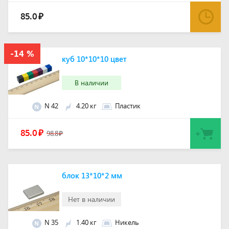
85.0
₽
куб 10*10*10 цвет
В наличии
N 42
4.20 кг
Пластик
N
85.0
₽
98.8
₽
блок 13*10*2 мм
Нет в наличии
N 35
1.40 кг
Никель
N