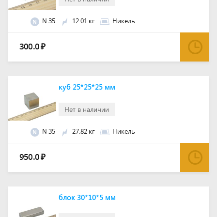
N 35
12.01 кг
Никель
N
300.0
₽
куб 25*25*25 мм
Нет в наличии
N 35
27.82 кг
Никель
N
950.0
₽
блок 30*10*5 мм