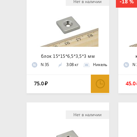
Нет в наличии
блок 15*15*6,5*3,5*3 мм
N 35
3.08 кг
Никель
N 
N
N
75.0
45.0
₽
Нет в наличии