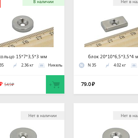
В наличии
Нет в н
кольцо 15*7*3,5*3 мм
блок 20*10*6,5*3,5*4 
35
2.36 кг
Никель
N 35
4.02 кг
N
79.0
₽
₽
54.9
₽
Нет в наличии
Нет в н