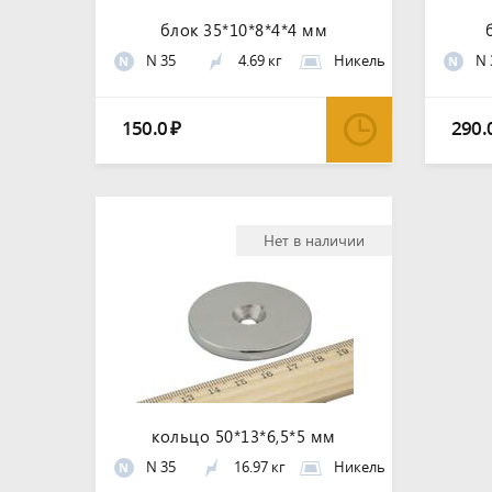
блок 35*10*8*4*4 мм
N 35
4.69 кг
Никель
N 
N
N
150.0
290.
₽
Нет в наличии
кольцо 50*13*6,5*5 мм
N 35
16.97 кг
Никель
N