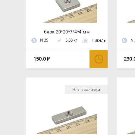
блок 20*20*7*4*4 мм
N 35
5.38 кг
Никель
N 
N
N
150.0
230.
₽
Нет в наличии