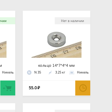
ичии
Нет в наличии
мм
кольцо 14*7*4*4 мм
Никель
N 35
3.25 кг
Никель
N
55.0
₽