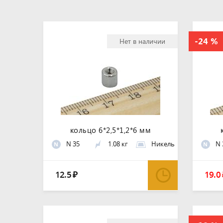
Нет в наличии
кольцо 6*2,5*1,2*6 мм
N 35
1.08 кг
Никель
N 
N
N
12.5
19.0
₽