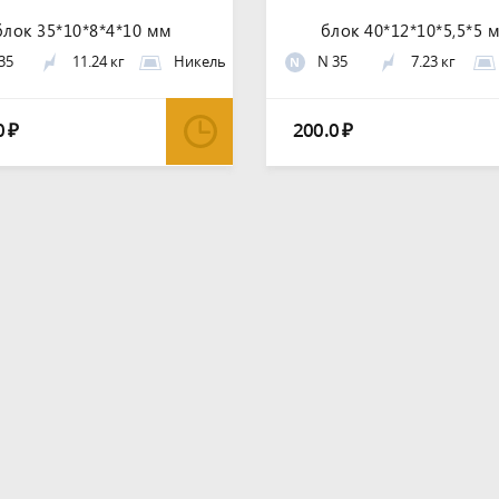
блок 35*10*8*4*10 мм
блок 40*12*10*5,5*5 
35
11.24 кг
Никель
N 35
7.23 кг
N
0
200.0
₽
₽