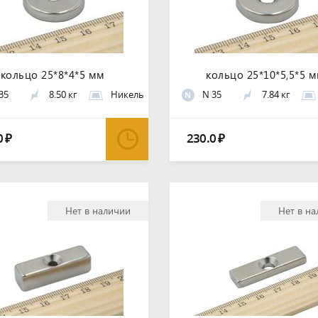
кольцо 25*8*4*5 мм
кольцо 25*10*5,5*5 
35
8.50 кг
Никель
N 35
7.84 кг
N
0
230.0
₽
₽
Нет в наличии
Нет в н