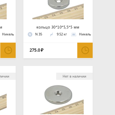
мм
кольцо 30*10*5,5*5 мм
Никель
N 35
9.52 кг
Никель
N
275.0
₽
аличии
Нет в наличии