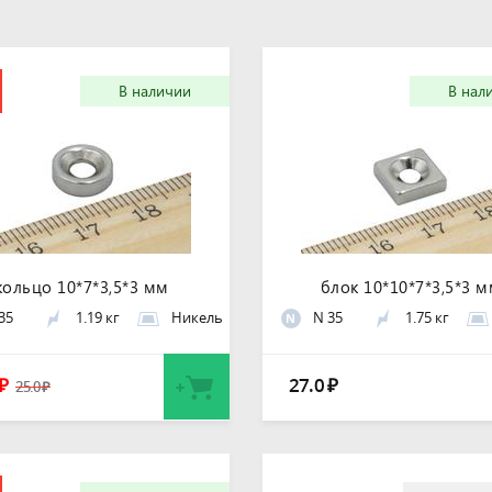
В наличии
В нал
кольцо 10*7*3,5*3 мм
блок 10*10*7*3,5*3 
35
1.19 кг
Никель
N 35
1.75 кг
N
27.0
₽
₽
25.0
₽