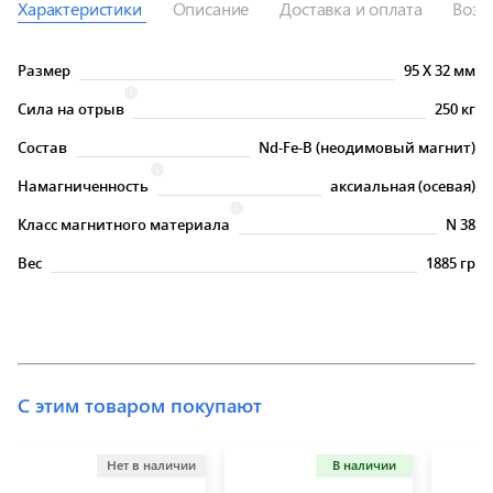
Характеристики
Описание
Доставка и оплата
Возв
Размер
95
X
32 мм
Сила на отрыв
250 кг
Состав
Nd-Fe-B (неодимовый магнит)
Намагниченность
аксиальная (осевая)
Класс магнитного материала
N 38
Вес
1885 гр
С этим товаром покупают
Нет в наличии
В наличии