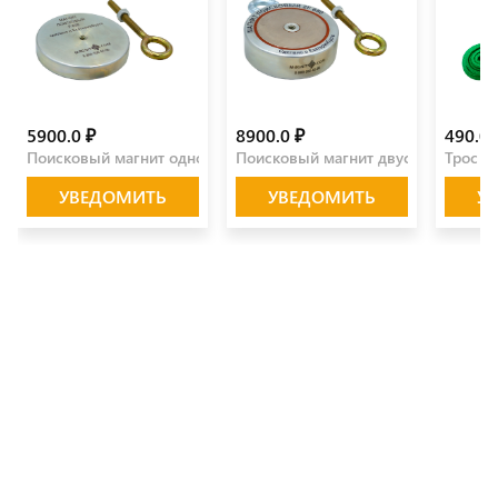
5900.0 ₽
8900.0 ₽
490.0 
Поисковый магнит односторонний F650
Поисковый магнит двусторонний F
Трос д
УВЕДОМИТЬ
УВЕДОМИТЬ
У