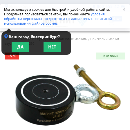
Новосибирск
8-800-555-42-96
Мы используем cookies для быстрой и удобной работы сайта.
✕
Продолжая пользоваться сайтом, вы принимаете
условия
обработки персональных данных и соглашаетесь с политикой
использования файлов cookies
Екатеринбург?
Ваш город
Главная
/
Магнитная продукция
/
Поисковые магниты
/
Поисковый магнит
двусторонний F250
ДА
НЕТ
-8 %
В наличии