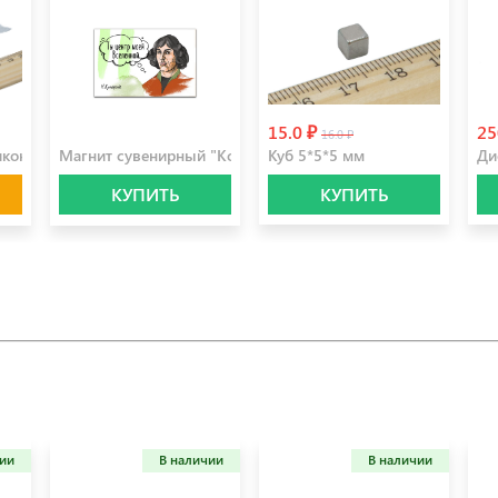
15.0 ₽
25
100.0 ₽
16.0 ₽
коне (пара)
Магнит сувенирный "Коперник"
Куб 5*5*5 мм
Ди
КУПИТЬ
КУПИТЬ
чии
В наличии
В наличии