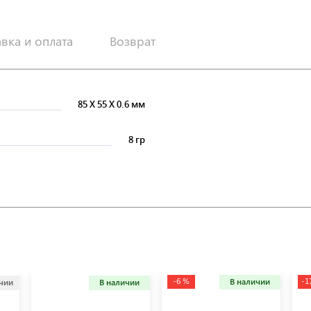
авка и оплата
Возврат
85
X
55
X
0.6 мм
8 гр
-6 %
-1
В наличии
ичии
В наличии