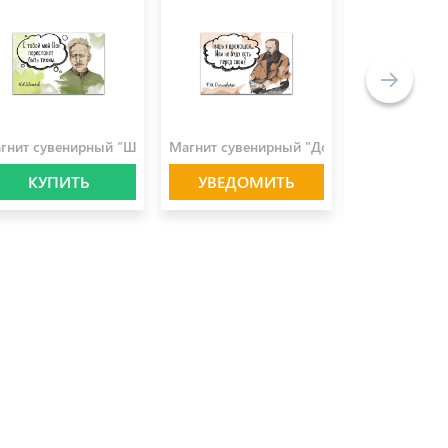
0.0 ₽
100.0 ₽
100.0 ₽
гнит сувенирный "Шолохов"
Магнит сувенирный "Достоевский"
Магнит сувен
КУПИТЬ
УВЕДОМИТЬ
КУПИ