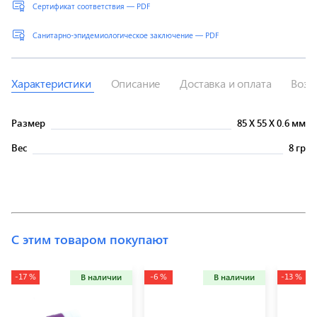
Сертификат соответствия — PDF
Санитарно-эпидемиологическое заключение — PDF
Характеристики
Описание
Доставка и оплата
Возв
Размер
85
X
55
X
0.6 мм
Вес
8 гр
С этим товаром покупают
-17 %
-6 %
-13 %
В наличии
В наличии