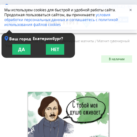
Новосибирск
8-800-555-42-96
Мы используем cookies для быстрой и удобной работы сайта.
✕
Продолжая пользоваться сайтом, вы принимаете
условия
обработки персональных данных и соглашаетесь с политикой
использования файлов cookies
Екатеринбург?
Ваш город
Главная
/
Магнитная продукция
/
Сувенирные магниты
/
Магнит сувенирный
"Гоголь"
ДА
НЕТ
В наличии